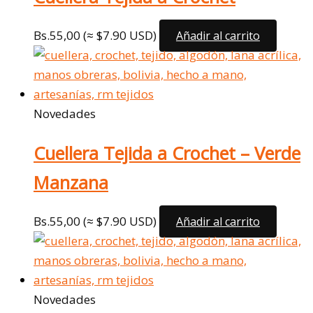
Bs.
55,00
(≈ $7.90 USD)
Añadir al carrito
Novedades
Cuellera Tejida a Crochet – Verde
Manzana
Bs.
55,00
(≈ $7.90 USD)
Añadir al carrito
Novedades