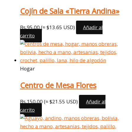
Cojín de Sala «Tierra Andina»
Bs.
95,00
(≈ $13.65 USD)
Añadir al
carrito
Hogar
Centro de Mesa Flores
Bs.
150,00
(≈ $21.55 USD)
Añadir al
carrito