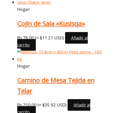
Hogar
Cojin de Sala «Kusisqa»
Bs.
78,00
(≈ $11.21 USD)
Añadir al
carrito
Hogar
Camino de Mesa Tejida en
Telar
Bs.
250,00
(≈ $35.92 USD)
Añadir al
carrito