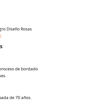
gro Diseño Rosas
r
s
 proceso de bordado
ses.
ada de 70 años.