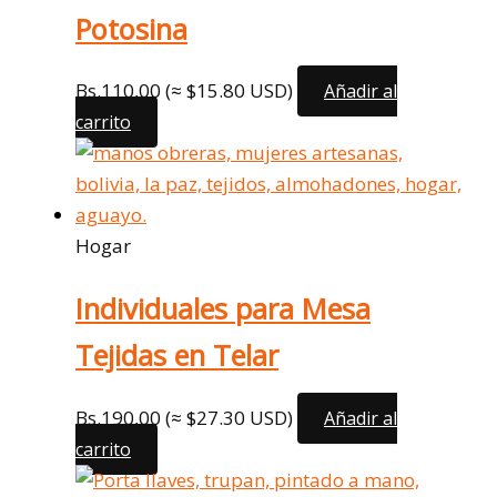
Potosina
Bs.
110,00
(≈ $15.80 USD)
Añadir al
carrito
Hogar
Individuales para Mesa
Tejidas en Telar
Bs.
190,00
(≈ $27.30 USD)
Añadir al
carrito