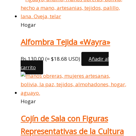
Hogar
Alfombra Tejida «Wayra»
Bs.
130,00
(≈ $18.68 USD)
Añadir al
carrito
Hogar
Cojín de Sala con Figuras
Representativas de la Cultura