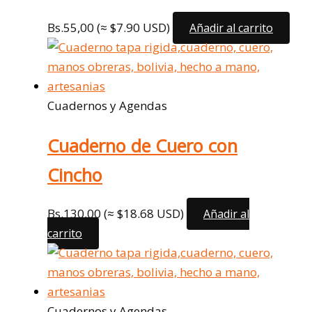
Bs.
55,00
(≈ $7.90 USD)
Añadir al carrito
Cuadernos y Agendas
Cuaderno de Cuero con
Cincho
Bs.
130,00
(≈ $18.68 USD)
Añadir al
carrito
Cuadernos y Agendas