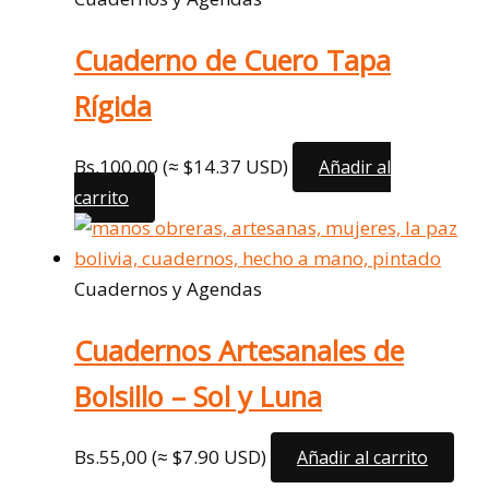
Cuaderno de Cuero Tapa
Rígida
Bs.
100,00
(≈ $14.37 USD)
Añadir al
carrito
Cuadernos y Agendas
Cuadernos Artesanales de
Bolsillo – Sol y Luna
Bs.
55,00
(≈ $7.90 USD)
Añadir al carrito