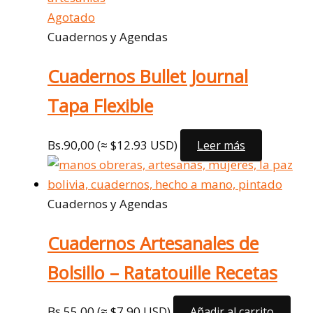
Agotado
Cuadernos y Agendas
Cuadernos Bullet Journal
Tapa Flexible
Bs.
90,00
(≈ $12.93 USD)
Leer más
Cuadernos y Agendas
Cuadernos Artesanales de
Bolsillo – Ratatouille Recetas
Bs.
55,00
(≈ $7.90 USD)
Añadir al carrito