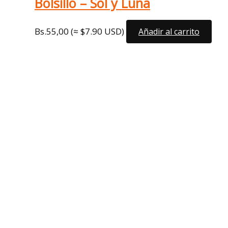
Bolsillo – Sol y Luna
Bs.
55,00
(≈ $7.90 USD)
Añadir al carrito