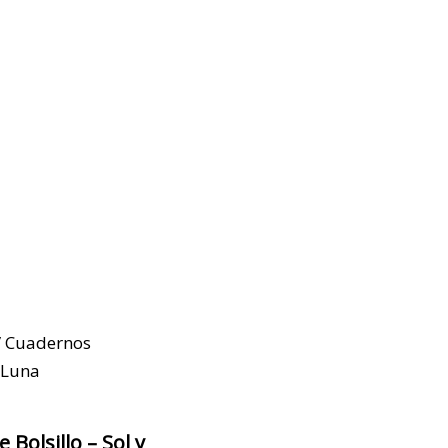
 Cuadernos
y Luna
Bolsillo – Sol y