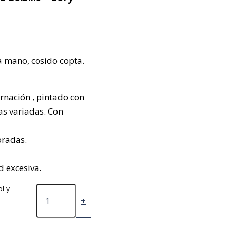
 mano, cosido copta.
rnación , pintado con
cas variadas. Con
oradas.
 excesiva.
l y
+