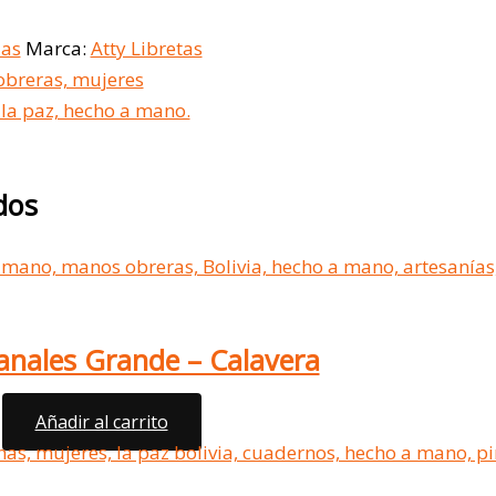
das
Marca:
Atty Libretas
dos
anales Grande – Calavera
Añadir al carrito