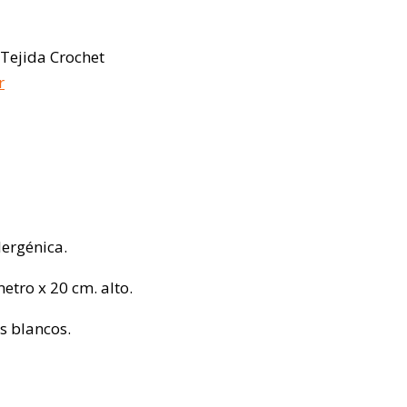
 Tejida Crochet
r
lergénica.
etro x 20 cm. alto.
s blancos.