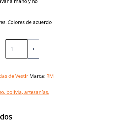
avar a mano y no
res. Colores de acuerdo
+
das de Vestir
Marca:
RM
ados