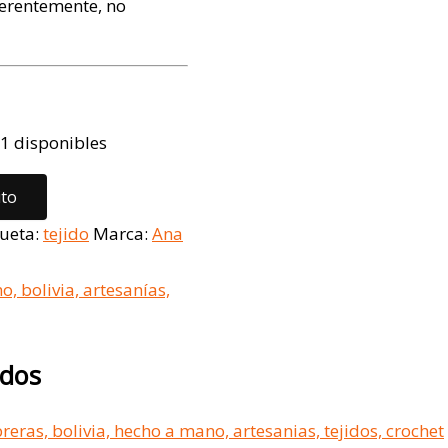
erentemente, no
1 disponibles
ito
queta:
tejido
Marca:
Ana
ados