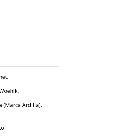
het.
 Woehlk.
 (Marca Ardilla),
to.