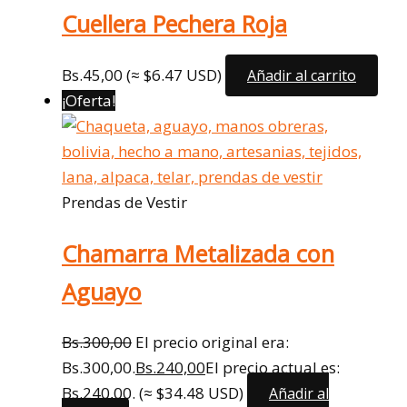
Cuellera Pechera Roja
Bs.
45,00
(≈ $6.47 USD)
Añadir al carrito
¡Oferta!
Prendas de Vestir
Chamarra Metalizada con
Aguayo
Bs.
300,00
El precio original era:
Bs.300,00.
Bs.
240,00
El precio actual es:
Bs.240,00.
(≈ $34.48 USD)
Añadir al