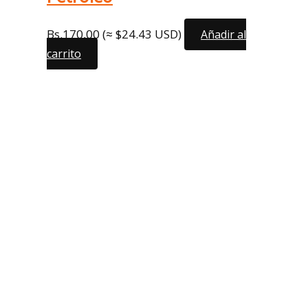
Bs.
170,00
(≈ $24.43 USD)
Añadir al
carrito