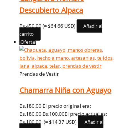
Descubierto Alpaca
Bs.
450,00
(≈ $64.66 USD)
Añadir al
carrito
¡Oferta!
Prendas de Vestir
Chamarra Niña con Aguayo
Bs.
180,00
El precio original era:
Bs.180,00.
Bs.
100,00
El precio actual es:
Bs.100,00.
(≈ $14.37 USD)
Añadir al