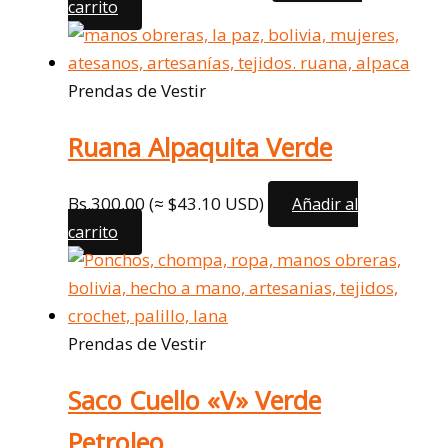
carrito
Prendas de Vestir
Ruana Alpaquita Verde
Bs.
300,00
(≈ $43.10 USD)
Añadir al
carrito
Prendas de Vestir
Saco Cuello «V» Verde
Petroleo