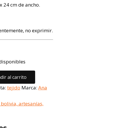
 x 24 cm de ancho.
entemente, no exprimir.
disponibles
dir al carrito
ta:
tejido
Marca:
Ana
os